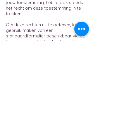
jouw toestemming, heb je ook steeds
het recht om deze toestemming in te
trekken.
Om deze rechten uit te oefenen, kan je
gebruik maken van een
standaardformulier beschikbaar via de
bijlagen van het schoolreglement
of
kan je een e-mail sturen naar
privacy@scholengroep.gent
. Als
school zullen wij jou tijdig een
antwoord bezorgen op jouw verzoek.
Je kan ook steeds een klacht indienen
bij de Vlaamse Toezichtcommissie
indien je niet akkoord bent met de
manier waarop wij omgaan met jouw
persoonsgegevens. Je vindt hiertoe
een standaard klachtenformulier op de
website van de Vlaamse
Toezichtcommissie dat je ingevuld
dient terug te versturen naar
contact@toezichtcommissie.be
of via
de post naar Koning Albert II-laan 15,